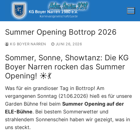
Zum
Inhalt
springen
Summer Opening Bottrop 2026
KG BOYER NARREN
JUNI 26, 2026
Sommer, Sonne, Showtanz: Die KG
Boyer Narren rocken das Summer
Suchen
Opening! ☀️💃
nach:
Startseite
Was für ein grandioser Tag in Bottrop! Am
Training
vergangenen Sonntag (21.06.2026) hieß es für unsere
Verein
Garden Bühne frei beim
Summer Opening auf der
Unterstützung
Verein
ELE-Bühne
. Bei bestem Sommerwetter und
Nikolausfeier KG Boyer Narren
Unterstützung
strahlendem Sonnenschein haben wir gezeigt, was in
Kontakt
Nikolausfeier KG Boyer Narren
Tanzgarden
Impressum
uns steckt.
Unterstützung Session 2025/26
Nikolausfeier 2022 – Hensel&Gretel
Verein