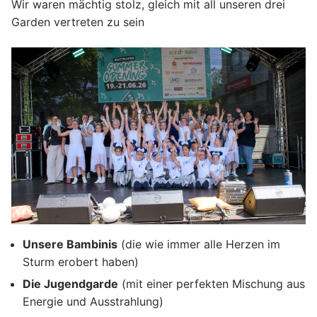
Unterstützung Session 2024/25
Wir waren mächtig stolz, gleich mit all unseren drei
Nikolausfeier – Rumpelstilzchen der KG Boyer
KG Boyer Narren 1980 e.V.
Garden vertreten zu sein
Unterstützung Session 2023/24
Narren
Nikolausfeier – Rotkäppchen 30.11.2024
Nikolausfeier 2025 – Frau Holle verzaubert die
Aula Welheim! ❄️
Unsere Bambinis
(die wie immer alle Herzen im
Sturm erobert haben)
Die Jugendgarde
(mit einer perfekten Mischung aus
Energie und Ausstrahlung)