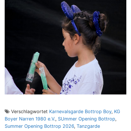
Verschlagwortet
Karnevalsgarde Bottrop Boy
,
KG
Boyer Narren 1980 e.V.
,
SUmmer Opening Bottrop
,
Summer Opening Bottrop 2026
,
Tanzgarde