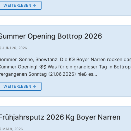
WEITERLESEN →
Narren
KG Boyer Narren
Summer Opening Bottrop 2026
 Session 2025/26
2022 – Hensel&Gretel
JUNI 26, 2026
 Session 2024/25
– Rumpelstilzchen der KG Boyer Narren
n 1980 e.V.
Sommer, Sonne, Showtanz: Die KG Boyer Narren rocken da
 Session 2023/24
Summer Opening! ☀️💃 Was für ein grandioser Tag in Bottro
– Rotkäppchen 30.11.2024
vergangenen Sonntag (21.06.2026) hieß es…
2025 – Frau Holle verzaubert die Aula Welheim! ❄️
WEITERLESEN →
Frühjahrsputz 2026 Kg Boyer Narren
MAI 9, 2026