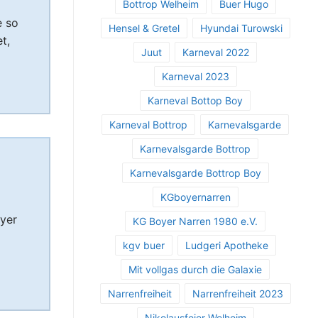
Bottrop Welheim
Buer Hugo
e so
Hensel & Gretel
Hyundai Turowski
t,
Juut
Karneval 2022
Karneval 2023
Karneval Bottop Boy
Karneval Bottrop
Karnevalsgarde
Karnevalsgarde Bottrop
Karnevalsgarde Bottrop Boy
KGboyernarren
oyer
KG Boyer Narren 1980 e.V.
kgv buer
Ludgeri Apotheke
Mit vollgas durch die Galaxie
Narrenfreiheit
Narrenfreiheit 2023
Nikolausfeier Welheim