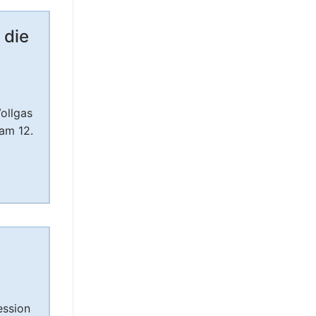
 die
ollgas
 am 12.
ession