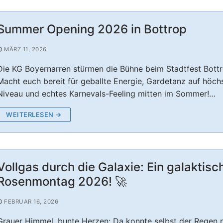
Summer Opening 2026 in Bottrop
MÄRZ 11, 2026
Die KG Boyernarren stürmen die Bühne beim Stadtfest Bottr
Macht euch bereit für geballte Energie, Gardetanz auf höc
Niveau und echtes Karnevals-Feeling mitten im Sommer!…
WEITERLESEN →
Vollgas durch die Galaxie: Ein galaktisc
Rosenmontag 2026! 🚀
FEBRUAR 16, 2026
Grauer Himmel, bunte Herzen: Da konnte selbst der Regen n