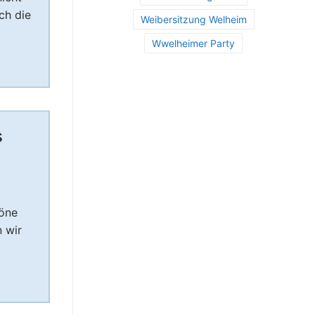
ch die
Weibersitzung Welheim
Wwelheimer Party
s
Töne
n wir