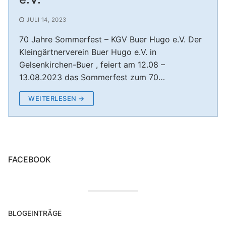
Unterstützung Session 2024/25
Nikolausfeier – Rumpelstilzchen der KG Boyer
KG Boyer Narren 1980 e.V.
JULI 14, 2023
Unterstützung Session 2023/24
Narren
70 Jahre Sommerfest – KGV Buer Hugo e.V. Der
Nikolausfeier – Rotkäppchen 30.11.2024
Kleingärtnerverein Buer Hugo e.V. in
Gelsenkirchen-Buer , feiert am 12.08 –
Nikolausfeier 2025 – Frau Holle verzaubert die
13.08.2023 das Sommerfest zum 70…
Aula Welheim! ❄️
WEITERLESEN →
FACEBOOK
BLOGEINTRÄGE