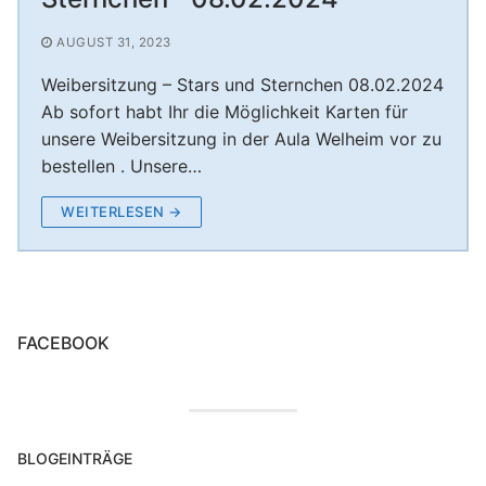
Unterstützung Session 2024/25
Nikolausfeier – Rumpelstilzchen der KG Boyer
KG Boyer Narren 1980 e.V.
AUGUST 31, 2023
Unterstützung Session 2023/24
Narren
Weibersitzung – Stars und Sternchen 08.02.2024
Nikolausfeier – Rotkäppchen 30.11.2024
Ab sofort habt Ihr die Möglichkeit Karten für
unsere Weibersitzung in der Aula Welheim vor zu
Nikolausfeier 2025 – Frau Holle verzaubert die
bestellen . Unsere…
Aula Welheim! ❄️
WEITERLESEN →
FACEBOOK
BLOGEINTRÄGE