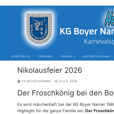
Zum
Inhalt
springen
STARTSEITE
TRAINING
VEREIN
UNTERSTÜTZUNG
Nikolausfeier 2026
KG BOYER NARREN
JULI 8, 2026
Der Froschkönig bei den Bo
Suchen
nach:
Es wird märchenhaft bei der KG Boyer Narren 1980 
Highlight für die ganze Familie ein:
Der Froschkön
Startseite