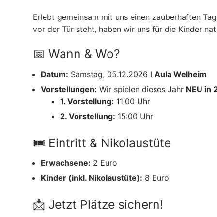
Training
Erlebt gemeinsam mit uns einen zauberhaften Tag 
Verein
vor der Tür steht, haben wir uns für die Kinder na
Unterstützung
Verein
Nikolausfeier KG Boyer 
Unterstützung
Kontakt
📅 Wann & Wo?
Nikolausfeier 
Tanzgarden
Impressum
Unterstützung
Nikolausfeier 
Datum:
Samstag, 05.12.2026 I
Aula Welheim
Verein
Unterstützung
Vorstellungen:
Wir spielen dieses Jahr
NEU in 
Nikolausfeier 
KG Boyer Narre
1. Vorstellung:
11:00 Uhr
Unterstützung
Nikolausfeier 
2. Vorstellung:
15:00 Uhr
Nikolausfeier 
🎟️ Eintritt & Nikolaustüte
Erwachsene:
2 Euro
Kinder (inkl. Nikolaustüte):
8 Euro
📩 Jetzt Plätze sichern!