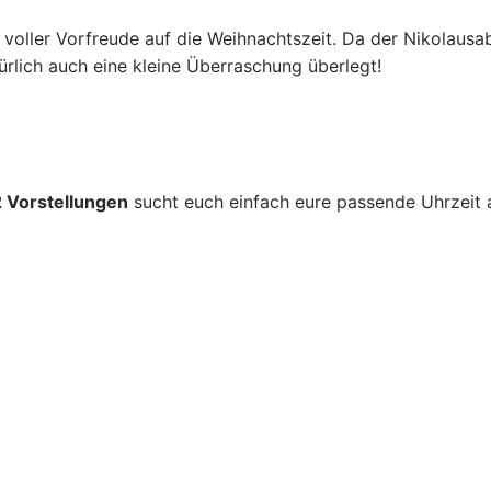
voller Vorfreude auf die Weihnachtszeit. Da der Nikolaus
türlich auch eine kleine Überraschung überlegt!
Narren
KG Boyer Narren
 Session 2025/26
2022 – Hensel&Gretel
 Session 2024/25
2 Vorstellungen
sucht euch einfach eure passende Uhrzeit 
– Rumpelstilzchen der KG Boyer Narren
n 1980 e.V.
 Session 2023/24
– Rotkäppchen 30.11.2024
2025 – Frau Holle verzaubert die Aula Welheim! ❄️