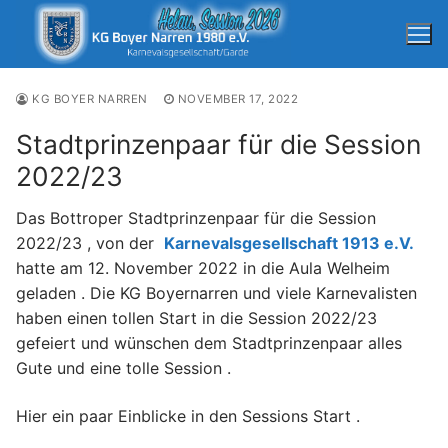
Zum
Inhalt
springen
KG BOYER NARREN
NOVEMBER 17, 2022
Stadtprinzenpaar für die Session
2022/23
Suchen
Das Bottroper Stadtprinzenpaar für die Session
nach:
2022/23 , von der
Karnevalsgesellschaft 1913 e.V.
hatte am 12. November 2022 in die Aula Welheim
Startseite
geladen . Die KG Boyernarren und viele Karnevalisten
Training
haben einen tollen Start in die Session 2022/23
Verein
Unterstützung
gefeiert und wünschen dem Stadtprinzenpaar alles
Verein
Nikolausfeier KG Boyer Narren
Unterstützung
Gute und eine tolle Session .
Kontakt
Nikolausfeier KG Boyer Narren
Tanzgarden
Impressum
Unterstützung Session 2025/26
Hier ein paar Einblicke in den Sessions Start .
Nikolausfeier 2022 – Hensel&Gretel
Verein