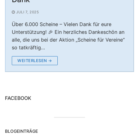
Unterstützung Session 2024/25
Nikolausfeier – Rumpelstilzchen der KG Boyer
KG Boyer Narren 1980 e.V.
JULI 7, 2025
Unterstützung Session 2023/24
Narren
Über 6.000 Scheine – Vielen Dank für eure
Nikolausfeier – Rotkäppchen 30.11.2024
Unterstützung! 🎉 Ein herzliches Dankeschön an
alle, die uns bei der Aktion „Scheine für Vereine“
Nikolausfeier 2025 – Frau Holle verzaubert die
so tatkräftig…
Aula Welheim! ❄️
WEITERLESEN →
FACEBOOK
BLOGEINTRÄGE