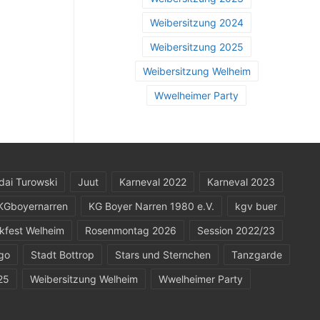
Weibersitzung 2024
Weibersitzung 2025
Weibersitzung Welheim
Wwelheimer Party
dai Turowski
Juut
Karneval 2022
Karneval 2023
KGboyernarren
KG Boyer Narren 1980 e.V.
kgv buer
kfest Welheim
Rosenmontag 2026
Session 2022/23
go
Stadt Bottrop
Stars und Sternchen
Tanzgarde
25
Weibersitzung Welheim
Wwelheimer Party