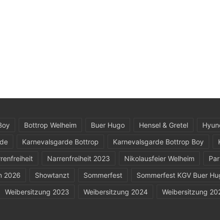
Boy
Bottrop Welheim
Buer Hugo
Hensel & Gretel
Hyun
rde
Karnevalsgarde Bottrop
Karnevalsgarde Bottrop Boy
renfreiheit
Narrenfreiheit 2023
Nikolausfeier Welheim
Par
n 2026
Showtanzt
Sommerfest
Sommerfest KGV Buer Hu
Weibersitzung 2023
Weibersitzung 2024
Weibersitzung 20