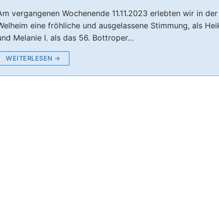
Am vergangenen Wochenende 11.11.2023 erlebten wir in der
Welheim eine fröhliche und ausgelassene Stimmung, als Heik
und Melanie I. als das 56. Bottroper…
Narren
KG Boyer Narren
WEITERLESEN →
 Session 2025/26
2022 – Hensel&Gretel
 Session 2024/25
– Rumpelstilzchen der KG Boyer Narren
n 1980 e.V.
 Session 2023/24
– Rotkäppchen 30.11.2024
2025 – Frau Holle verzaubert die Aula Welheim! ❄️