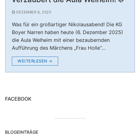
Unterstützung Session 2024/25
Nikolausfeier – Rumpelstilzchen der KG Boyer
KG Boyer Narren 1980 e.V.
DEZEMBER 6, 2025
Unterstützung Session 2023/24
Narren
Was für ein großartiger Nikolausabend! Die KG
Nikolausfeier – Rotkäppchen 30.11.2024
Boyer Narren haben heute (6. Dezember 2025)
die Aula Welheim mit einer bezaubernden
Nikolausfeier 2025 – Frau Holle verzaubert die
Aufführung des Märchens „Frau Holle“…
Aula Welheim! ❄️
WEITERLESEN →
FACEBOOK
BLOGEINTRÄGE