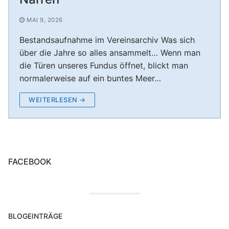
Unterstützung Session 2024/25
Nikolausfeier – Rumpelstilzchen der KG Boyer
KG Boyer Narren 1980 e.V.
MAI 9, 2026
Unterstützung Session 2023/24
Narren
Bestandsaufnahme im Vereinsarchiv Was sich
Nikolausfeier – Rotkäppchen 30.11.2024
über die Jahre so alles ansammelt… Wenn man
die Türen unseres Fundus öffnet, blickt man
Nikolausfeier 2025 – Frau Holle verzaubert die
normalerweise auf ein buntes Meer…
Aula Welheim! ❄️
WEITERLESEN →
FACEBOOK
BLOGEINTRÄGE