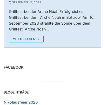
Unterstützung Session 2024/25
SEPTEMBER 17, 2023
Nikolausfeier – Rumpelstilzchen der KG Boyer
KG Boyer Narren 1980 e.V.
Grillfest bei der Arche Noah Erfolgreiches
Unterstützung Session 2023/24
Narren
Grillfest bei der „Arche Noah in Bottrop” Am 16.
Nikolausfeier – Rotkäppchen 30.11.2024
September 2023 strahlte die Sonne über dem
Grillfest “Arche Noah…
Nikolausfeier 2025 – Frau Holle verzaubert die
Aula Welheim! ❄️
WEITERLESEN →
FACEBOOK
BLOGEINTRÄGE
Nikolausfeier 2026