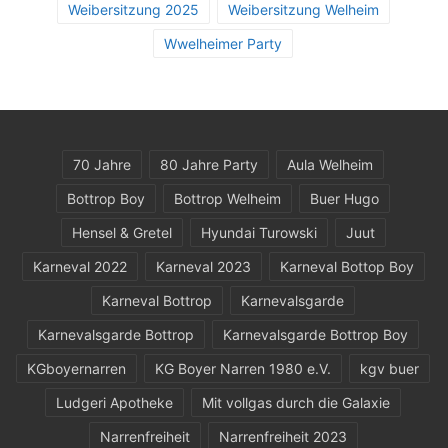
Weibersitzung 2025
Weibersitzung Welheim
Wwelheimer Party
70 Jahre
80 Jahre Party
Aula Welheim
Bottrop Boy
Bottrop Welheim
Buer Hugo
Hensel & Gretel
Hyundai Turowski
Juut
Karneval 2022
Karneval 2023
Karneval Bottop Boy
Karneval Bottrop
Karnevalsgarde
Karnevalsgarde Bottrop
Karnevalsgarde Bottrop Boy
KGboyernarren
KG Boyer Narren 1980 e.V.
kgv buer
Ludgeri Apotheke
Mit vollgas durch die Galaxie
Narrenfreiheit
Narrenfreiheit 2023