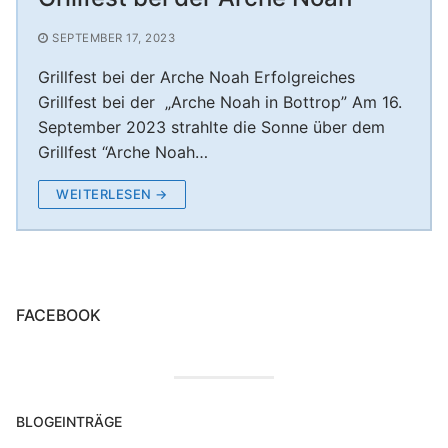
Unterstützung Session 2024/25
Nikolausfeier – Rumpelstilzchen der KG Boyer
KG Boyer Narren 1980 e.V.
SEPTEMBER 17, 2023
Unterstützung Session 2023/24
Narren
Grillfest bei der Arche Noah Erfolgreiches
Nikolausfeier – Rotkäppchen 30.11.2024
Grillfest bei der „Arche Noah in Bottrop” Am 16.
September 2023 strahlte die Sonne über dem
Nikolausfeier 2025 – Frau Holle verzaubert die
Grillfest “Arche Noah…
Aula Welheim! ❄️
WEITERLESEN →
FACEBOOK
BLOGEINTRÄGE