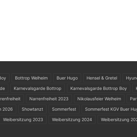
Boy
Bottrop Welheim
Buer Hugo
Hensel & Gretel
Hyun
rde
Karnevalsgarde Bottrop
Karnevalsgarde Bottrop Boy
renfreiheit
Narrenfreiheit 2023
Nikolausfeier Welheim
Par
n 2026
Showtanzt
Sommerfest
Sommerfest KGV Buer Hu
Weibersitzung 2023
Weibersitzung 2024
Weibersitzung 20