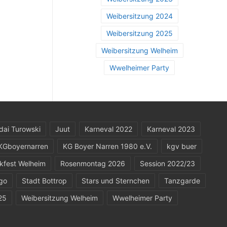
Weibersitzung 2024
Weibersitzung 2025
Weibersitzung Welheim
Wwelheimer Party
dai Turowski
Juut
Karneval 2022
Karneval 2023
KGboyernarren
KG Boyer Narren 1980 e.V.
kgv buer
kfest Welheim
Rosenmontag 2026
Session 2022/23
go
Stadt Bottrop
Stars und Sternchen
Tanzgarde
25
Weibersitzung Welheim
Wwelheimer Party