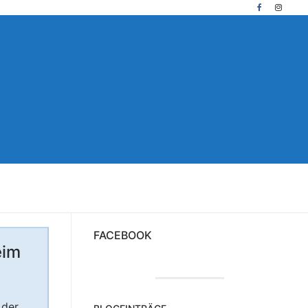
FACEBOOK
eim
 der